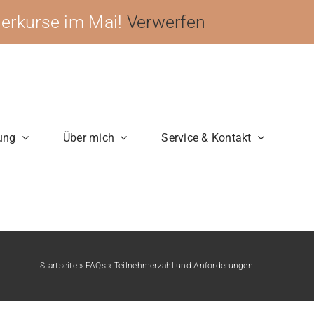
ngerkurse im Mai!
Verwerfen
ung
Über mich
Service & Kontakt
Startseite
»
FAQs
»
Teilnehmerzahl und Anforderungen