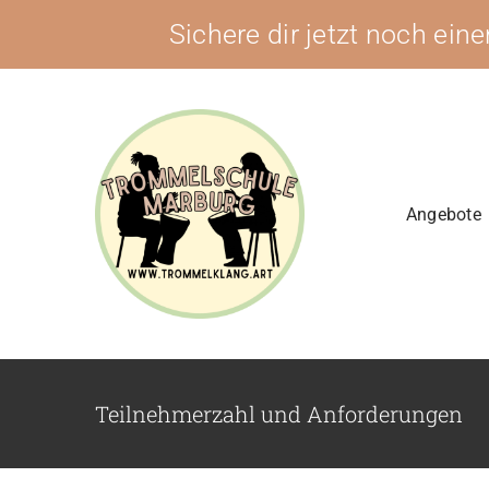
Zum
Sichere dir jetzt noch ein
Inhalt
springen
Angebote
Teilnehmerzahl und Anforderungen