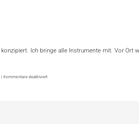
nzipiert. Ich bringe alle Instrumente mit. Vor Ort w
für
|
Kommentare deaktiviert
Teilnehmerzahl
und
Anforderungen